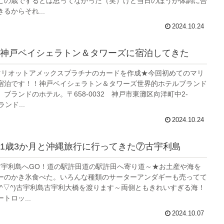
この歳でするとは思ってなかった（笑）けど当日のほうが体調に合
るからそれ...
2024.10.24
神戸ベイシェラトン＆タワーズに宿泊してきた
マリオットアメックスプラチナのカードを作成★今回初めてのマリ
宿泊です！！神戸ベイシェラトン＆タワーズ世界的ホテルブランド
ブランドのホテル。〒658-0032 神戸市東灘区向洋町中2-
ンド...
2024.10.24
1歳3か月と沖縄旅行に行ってきた⑦古宇利島
古宇利島へGO！道の駅許田道の駅許田へ寄り道～★お土産や海を
ーのかき氷食べた。いろんな種類のサーターアンダギーも売ってて
(^▽^)古宇利島古宇利大橋を渡ります～両側ともきれいすぎる海！
トロッ...
2024.10.07