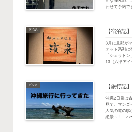
んな弾丸旅、
わせて予約でき
宿泊記
【宿泊記】
3月に旦那が
オット系列に
「シェラトン」
13（六甲アイラ
グルメ
【旅行記】
沖縄2日目は
見て、マンゴ
人気の道の駅
絶景～！！ハー