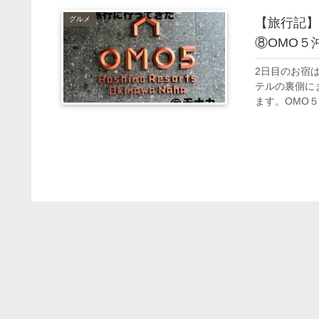
グルメ
【旅行記】
⑧OMO５
2日目のお宿
テルの裏側に
ます。OMO５沖縄